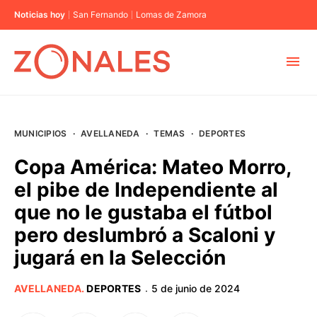
Noticias hoy
San Fernando
Lomas de Zamora
MUNICIPIOS
MUNICIPIOS
·
AVELLANEDA
·
TEMAS
·
DEPORTES
CABA
Copa América: Mateo Morro,
el pibe de Independiente al
BUENOS AIRES
que no le gustaba el fútbol
pero deslumbró a Scaloni y
PROVINCIAS
jugará en la Selección
ELECCIONES 2023
AVELLANEDA
.
DEPORTES
5 de junio de 2024
·