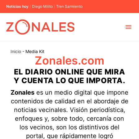
Noticias hoy
Diego Milito
Tren Sarmiento
MUNICIPIOS
Inicio
-
Media Kit
Zonales.com
CABA
EL DIARIO ONLINE QUE MIRA
Y CUENTA LO QUE IMPORTA.
BUENOS AIRES
Zonales
es un medio digital que impone
contenidos de calidad en el abordaje de
PROVINCIAS
noticias vecinales. Visión periodística,
enfoques y, sobre todo, cercanía con
ELECCIONES 2023
los vecinos, son los distintivos del
portal, que rápidamente logró