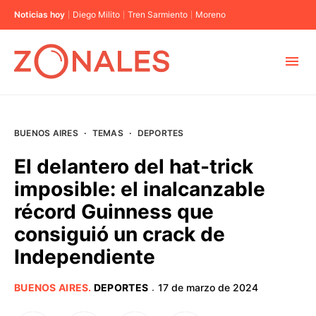
Noticias hoy
Diego Milito
Tren Sarmiento
Moreno
MUNICIPIOS
BUENOS AIRES
·
TEMAS
·
DEPORTES
CABA
El delantero del hat-trick
imposible: el inalcanzable
BUENOS AIRES
récord Guinness que
consiguió un crack de
PROVINCIAS
Independiente
ELECCIONES 2023
BUENOS AIRES
.
DEPORTES
17 de marzo de 2024
·