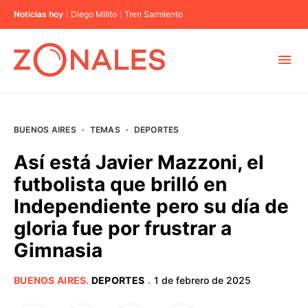
Noticias hoy
Diego Milito
Tren Sarmiento
MUNICIPIOS
BUENOS AIRES
·
TEMAS
·
DEPORTES
CABA
Así está Javier Mazzoni, el
futbolista que brilló en
BUENOS AIRES
Independiente pero su día de
gloria fue por frustrar a
PROVINCIAS
Gimnasia
ELECCIONES 2023
BUENOS AIRES
.
DEPORTES
1 de febrero de 2025
·