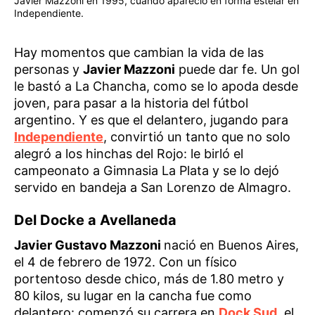
Javier Mazzoni en 1995, cuando apareció en forma estelar en
Independiente.
Hay momentos que cambian la vida de las
personas y
Javier Mazzoni
puede dar fe. Un gol
le bastó a La Chancha, como se lo apoda desde
joven, para pasar a la historia del fútbol
argentino. Y es que el delantero, jugando para
Independiente
, convirtió un tanto que no solo
alegró a los hinchas del Rojo: le birló el
campeonato a Gimnasia La Plata y se lo dejó
servido en bandeja a San Lorenzo de Almagro.
Del Docke a Avellaneda
Javier Gustavo Mazzoni
nació en Buenos Aires,
el 4 de febrero de 1972. Con un físico
portentoso desde chico, más de 1.80 metro y
80 kilos, su lugar en la cancha fue como
delantero: comenzó su carrera en
Dock Sud
, el