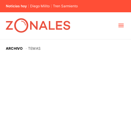
Noticias hoy
Diego Milito
Tren Sarmiento
MUNICIPIOS
ARCHIVO
·
TEMAS
CABA
BUENOS AIRES
PROVINCIAS
ELECCIONES 2023