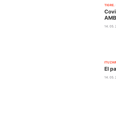
TIGRE
.
Covi
AM
14. 05.
ITUZA
El p
14. 05.