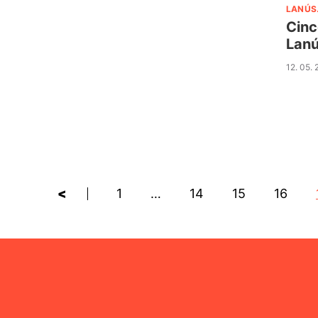
LANÚS
Cinc
Lan
12. 05.
<
1
…
14
15
16