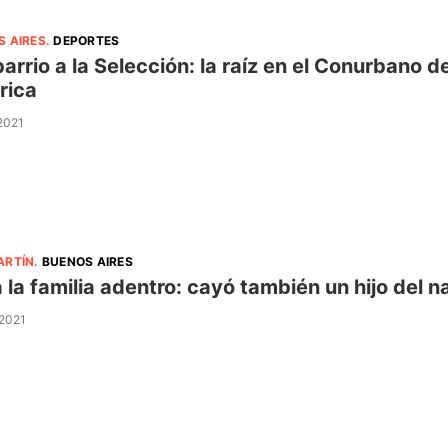
S AIRES
.
DEPORTES
barrio a la Selección: la raíz en el Conurbano 
rica
 2021
ARTÍN
.
BUENOS AIRES
 la familia adentro: cayó también un hijo del n
 2021