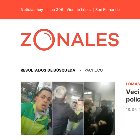
Noticias hoy
línea 306
Vicente López
San Fernando
RESULTADOS DE BÚSQUEDA
·
PACHECO
LOMAS
Veci
poli
18. 06.