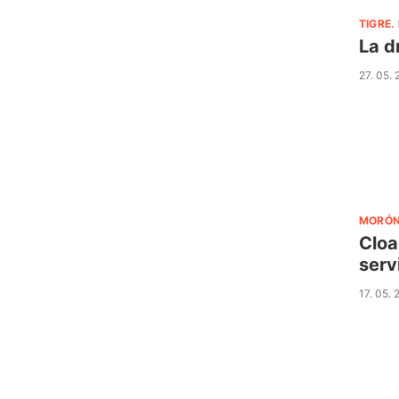
TIGRE
.
La d
27. 05.
MORÓ
Cloa
serv
17. 05. 