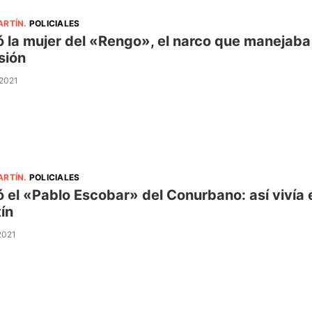
ARTÍN
.
POLICIALES
 la mujer del «Rengo», el narco que manejaba l
sión
 2021
ARTÍN
.
POLICIALES
 el «Pablo Escobar» del Conurbano: así vivía 
ín
 2021