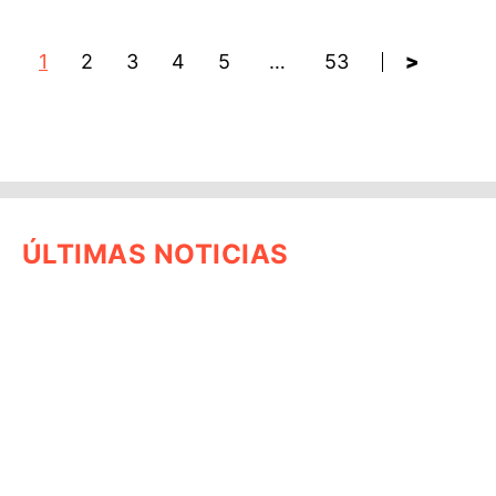
1
2
3
4
5
…
53
>
ÚLTIMAS NOTICIAS