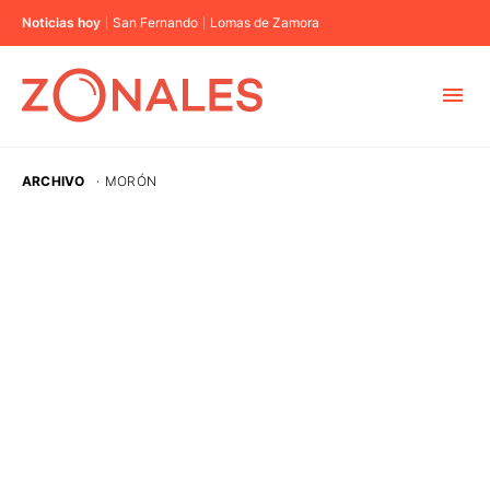
Noticias hoy
San Fernando
Lomas de Zamora
MUNICIPIOS
ARCHIVO
·
MORÓN
CABA
BUENOS AIRES
PROVINCIAS
ELECCIONES 2023