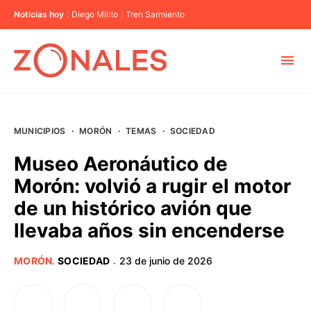
Noticias hoy
Diego Milito
Tren Sarmiento
MUNICIPIOS
MUNICIPIOS
·
MORÓN
·
TEMAS
·
SOCIEDAD
CABA
Museo Aeronáutico de
Morón: volvió a rugir el motor
BUENOS AIRES
de un histórico avión que
llevaba años sin encenderse
PROVINCIAS
MORÓN
.
SOCIEDAD
23 de junio de 2026
·
ELECCIONES 2023