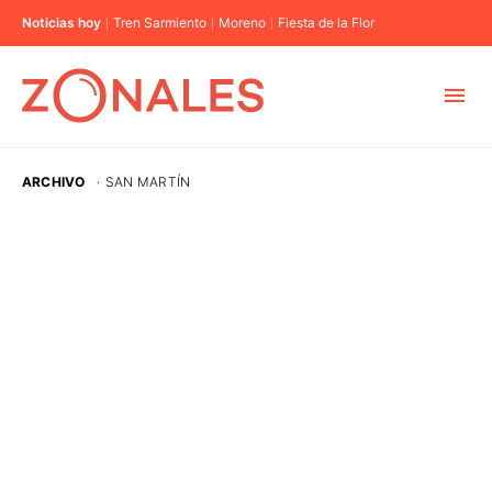
Noticias hoy
Tren Sarmiento
Moreno
Fiesta de la Flor
MUNICIPIOS
ARCHIVO
·
SAN MARTÍN
CABA
BUENOS AIRES
PROVINCIAS
ELECCIONES 2023