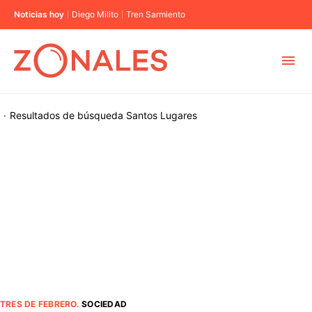
Noticias hoy
Diego Milito
Tren Sarmiento
MUNICIPIOS
·
Resultados de búsqueda
Santos Lugares
CABA
BUENOS AIRES
PROVINCIAS
ELECCIONES 2023
TRES DE FEBRERO
.
SOCIEDAD