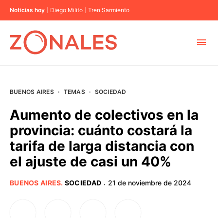
Noticias hoy
Diego Milito
Tren Sarmiento
MUNICIPIOS
BUENOS AIRES
·
TEMAS
·
SOCIEDAD
CABA
Aumento de colectivos en la
provincia: cuánto costará la
BUENOS AIRES
tarifa de larga distancia con
el ajuste de casi un 40%
PROVINCIAS
BUENOS AIRES
.
SOCIEDAD
21 de noviembre de 2024
·
ELECCIONES 2023