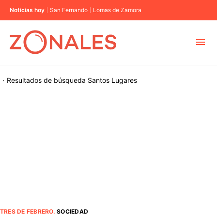
Noticias hoy
San Fernando
Lomas de Zamora
MUNICIPIOS
·
Resultados de búsqueda
Santos Lugares
CABA
BUENOS AIRES
PROVINCIAS
ELECCIONES 2023
TRES DE FEBRERO
.
SOCIEDAD