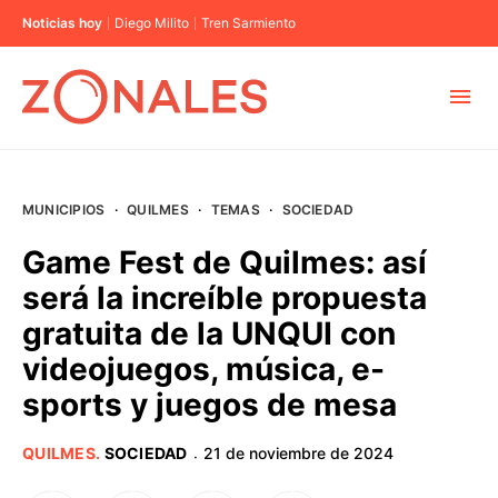
Noticias hoy
Diego Milito
Tren Sarmiento
MUNICIPIOS
MUNICIPIOS
·
QUILMES
·
TEMAS
·
SOCIEDAD
CABA
Game Fest de Quilmes: así
será la increíble propuesta
BUENOS AIRES
gratuita de la UNQUI con
videojuegos, música, e-
PROVINCIAS
sports y juegos de mesa
ELECCIONES 2023
QUILMES
.
SOCIEDAD
21 de noviembre de 2024
·