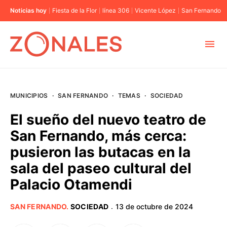
Noticias hoy
Fiesta de la Flor
línea 306
Vicente López
San Fernando
MUNICIPIOS
MUNICIPIOS
·
SAN FERNANDO
·
TEMAS
·
SOCIEDAD
CABA
El sueño del nuevo teatro de
San Fernando, más cerca:
BUENOS AIRES
pusieron las butacas en la
sala del paseo cultural del
PROVINCIAS
Palacio Otamendi
ELECCIONES 2023
SAN FERNANDO
.
SOCIEDAD
13 de octubre de 2024
·