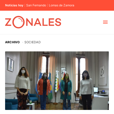
Noticias hoy
San Fernando
Lomas de Zamora
MUNICIPIOS
ARCHIVO
·
SOCIEDAD
CABA
BUENOS AIRES
PROVINCIAS
ELECCIONES 2023