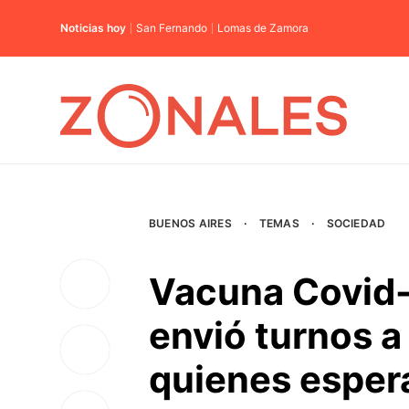
Noticias hoy
San Fernando
Lomas de Zamora
BUENOS AIRES
·
TEMAS
·
SOCIEDAD
Vacuna Covid-1
envió turnos a
quienes esper