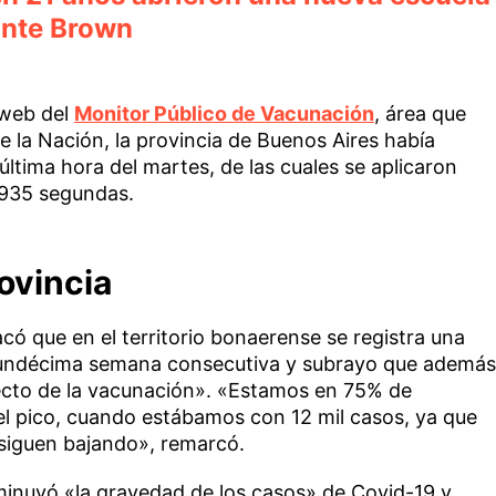
ante Brown
 web del
Monitor Público de Vacunación
, área que
e la Nación, la provincia de Buenos Aires había
última hora del martes, de las cuales se aplicaron
6.935 segundas.
ovincia
acó que en el territorio bonaerense se registra una
r undécima semana consecutiva y subrayo que además
efecto de la vacunación». «Estamos en 75% de
el pico, cuando estábamos con 12 mil casos, ya que
 siguen bajando», remarcó.
inuyó «la gravedad de los casos» de Covid-19 y