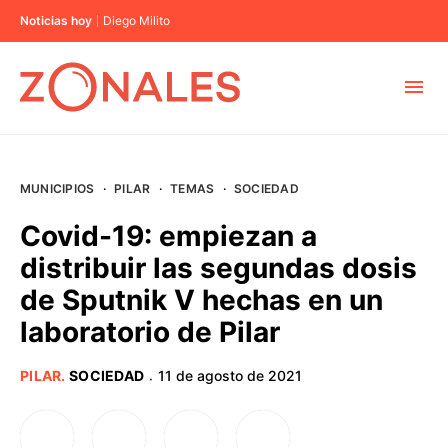
Noticias hoy
Diego Milito
MUNICIPIOS
MUNICIPIOS
·
PILAR
·
TEMAS
·
SOCIEDAD
CABA
Covid-19: empiezan a
distribuir las segundas dosis
BUENOS AIRES
de Sputnik V hechas en un
laboratorio de Pilar
PROVINCIAS
PILAR
.
SOCIEDAD
11 de agosto de 2021
·
ELECCIONES 2023