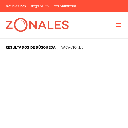
Noticias hoy
Diego Milito
Tren Sarmiento
MUNICIPIOS
RESULTADOS DE BÚSQUEDA
·
VACACIONES
CABA
BUENOS AIRES
PROVINCIAS
ELECCIONES 2023