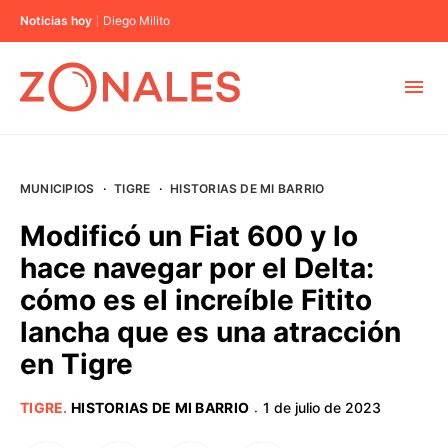
Noticias hoy
Diego Milito
MUNICIPIOS
MUNICIPIOS
·
TIGRE
·
HISTORIAS DE MI BARRIO
CABA
Modificó un Fiat 600 y lo
hace navegar por el Delta:
BUENOS AIRES
cómo es el increíble Fitito
lancha que es una atracción
PROVINCIAS
en Tigre
ELECCIONES 2023
TIGRE
.
HISTORIAS DE MI BARRIO
1 de julio de 2023
·