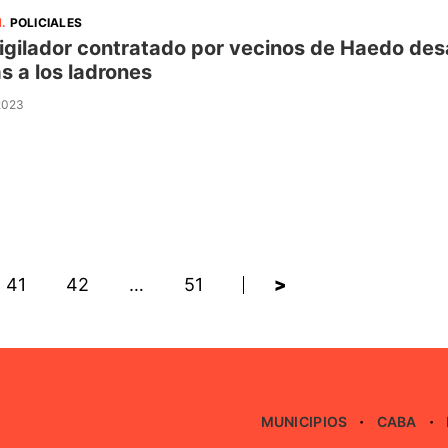
N
.
POLICIALES
igilador contratado por vecinos de Haedo desa
s a los ladrones
 2023
41
42
…
51
>
MUNICIPIOS
CABA