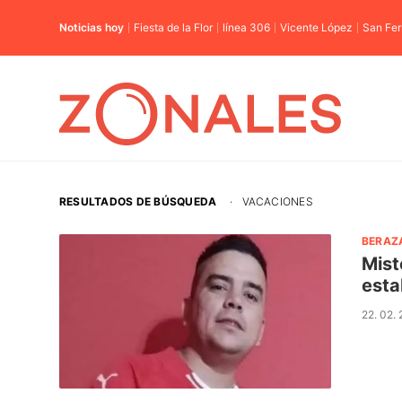
Noticias hoy
Fiesta de la Flor
línea 306
Vicente López
San Fe
RESULTADOS DE BÚSQUEDA
·
VACACIONES
BERAZ
Mist
esta
22. 02.