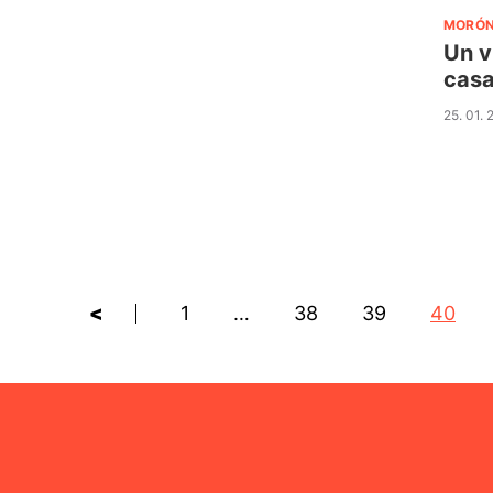
MORÓ
Un v
casa
25. 01.
<
1
…
38
39
40