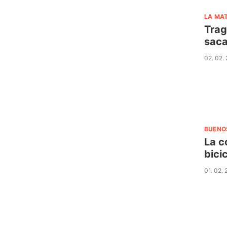
LA MA
Trag
saca
02. 02.
BUENO
La c
bici
01. 02.