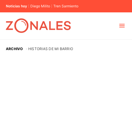
Noticias hoy
Diego Milito
Tren Sarmiento
MUNICIPIOS
ARCHIVO
·
HISTORIAS DE MI BARRIO
CABA
BUENOS AIRES
PROVINCIAS
ELECCIONES 2023