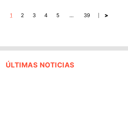
1
2
3
4
5
…
39
>
ÚLTIMAS NOTICIAS