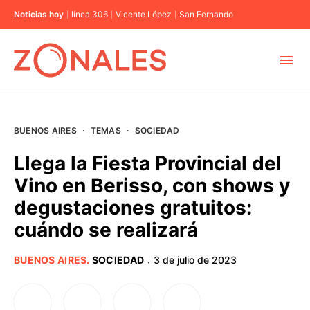
Noticias hoy
línea 306
Vicente López
San Fernando
MUNICIPIOS
BUENOS AIRES
·
TEMAS
·
SOCIEDAD
CABA
Llega la Fiesta Provincial del
Vino en Berisso, con shows y
BUENOS AIRES
degustaciones gratuitos:
cuándo se realizará
PROVINCIAS
BUENOS AIRES
.
SOCIEDAD
3 de julio de 2023
·
ELECCIONES 2023