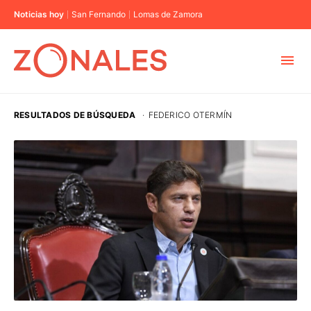
Noticias hoy
San Fernando
Lomas de Zamora
MUNICIPIOS
RESULTADOS DE BÚSQUEDA
·
FEDERICO OTERMÍN
CABA
BUENOS AIRES
PROVINCIAS
ELECCIONES 2023