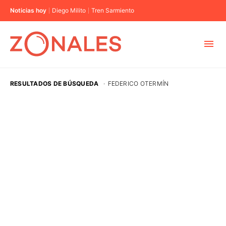
Noticias hoy
Diego Milito
Tren Sarmiento
MUNICIPIOS
RESULTADOS DE BÚSQUEDA
·
FEDERICO OTERMÍN
CABA
BUENOS AIRES
PROVINCIAS
ELECCIONES 2023