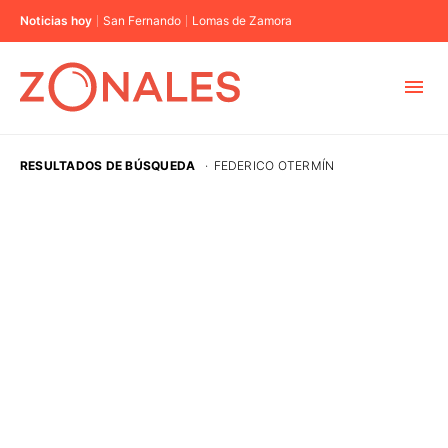
Noticias hoy
San Fernando
Lomas de Zamora
MUNICIPIOS
RESULTADOS DE BÚSQUEDA
·
FEDERICO OTERMÍN
CABA
BUENOS AIRES
PROVINCIAS
ELECCIONES 2023