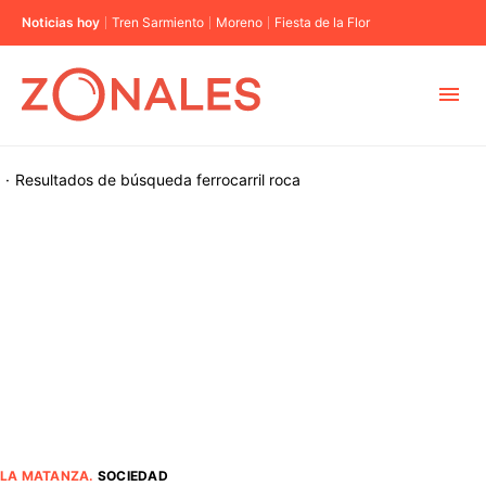
Noticias hoy
Tren Sarmiento
Moreno
Fiesta de la Flor
MUNICIPIOS
·
Resultados de búsqueda
ferrocarril roca
CABA
BUENOS AIRES
PROVINCIAS
ELECCIONES 2023
LA MATANZA
.
SOCIEDAD