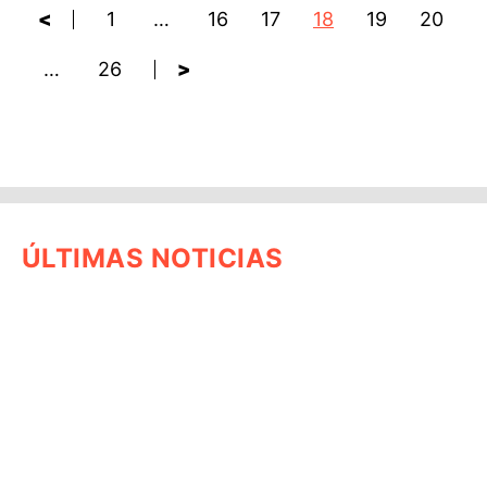
<
1
…
16
17
18
19
20
…
26
>
ÚLTIMAS NOTICIAS