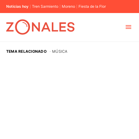
Noticias hoy
Tren Sarmiento
Moreno
Fiesta de la Flor
MUNICIPIOS
TEMA RELACIONADO
·
MÚSICA
CABA
BUENOS AIRES
PROVINCIAS
ELECCIONES 2023