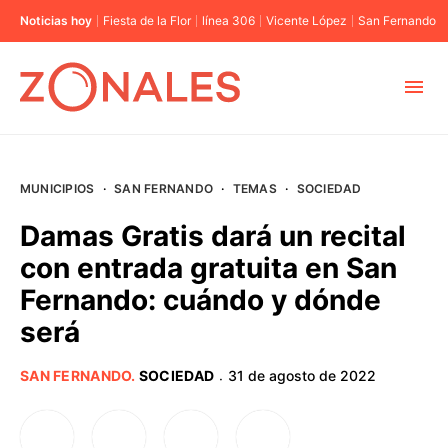
Noticias hoy
Fiesta de la Flor
línea 306
Vicente López
San Fernando
MUNICIPIOS
MUNICIPIOS
·
SAN FERNANDO
·
TEMAS
·
SOCIEDAD
CABA
Damas Gratis dará un recital
con entrada gratuita en San
BUENOS AIRES
Fernando: cuándo y dónde
será
PROVINCIAS
SAN FERNANDO
.
SOCIEDAD
31 de agosto de 2022
·
ELECCIONES 2023