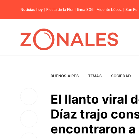
Noticias hoy
Fiesta de la Flor
línea 306
Vicente López
San Fe
BUENOS AIRES
·
TEMAS
·
SOCIEDAD
El llanto viral 
Díaz trajo con
encontraron a 