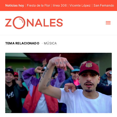
Noticias hoy
Fiesta de la Flor
línea 306
Vicente López
San Fernando
MUNICIPIOS
TEMA RELACIONADO
·
MÚSICA
CABA
BUENOS AIRES
PROVINCIAS
ELECCIONES 2023