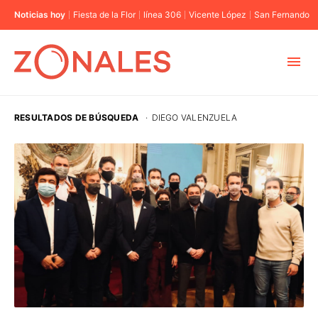
Noticias hoy
Fiesta de la Flor
línea 306
Vicente López
San Fernando
MUNICIPIOS
RESULTADOS DE BÚSQUEDA
·
DIEGO VALENZUELA
CABA
BUENOS AIRES
PROVINCIAS
ELECCIONES 2023