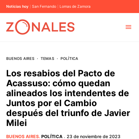
Noticias hoy
San Fernando
Lomas de Zamora
MUNICIPIOS
BUENOS AIRES
·
TEMAS
·
POLÍTICA
CABA
Los resabios del Pacto de
Acassuso: cómo quedan
BUENOS AIRES
alineados los intendentes de
Juntos por el Cambio
PROVINCIAS
después del triunfo de Javier
Milei
ELECCIONES 2023
BUENOS AIRES
.
POLÍTICA
23 de noviembre de 2023
·