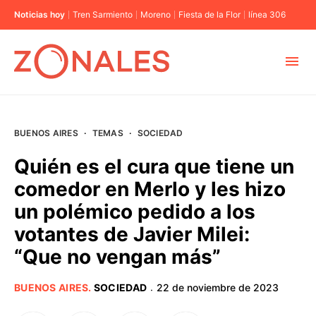
Noticias hoy
Tren Sarmiento
Moreno
Fiesta de la Flor
línea 306
MUNICIPIOS
BUENOS AIRES
·
TEMAS
·
SOCIEDAD
CABA
Quién es el cura que tiene un
comedor en Merlo y les hizo
BUENOS AIRES
un polémico pedido a los
votantes de Javier Milei:
PROVINCIAS
“Que no vengan más”
ELECCIONES 2023
BUENOS AIRES
.
SOCIEDAD
22 de noviembre de 2023
·