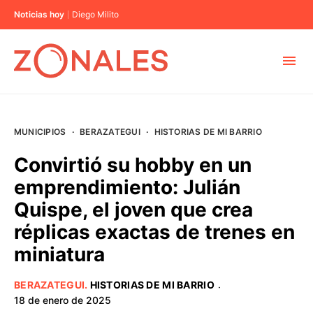
Noticias hoy
Diego Milito
MUNICIPIOS
MUNICIPIOS
·
BERAZATEGUI
·
HISTORIAS DE MI BARRIO
CABA
Convirtió su hobby en un
emprendimiento: Julián
BUENOS AIRES
Quispe, el joven que crea
réplicas exactas de trenes en
PROVINCIAS
miniatura
ELECCIONES 2023
BERAZATEGUI
.
HISTORIAS DE MI BARRIO
·
18 de enero de 2025