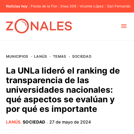
Noticias hoy
Fiesta de la Flor
línea 306
Vicente López
San Fernando
MUNICIPIOS
MUNICIPIOS
·
LANÚS
·
TEMAS
·
SOCIEDAD
CABA
La UNLa lideró el ranking de
transparencia de las
BUENOS AIRES
universidades nacionales:
qué aspectos se evalúan y
PROVINCIAS
por qué es importante
ELECCIONES 2023
LANÚS
.
SOCIEDAD
27 de mayo de 2024
·