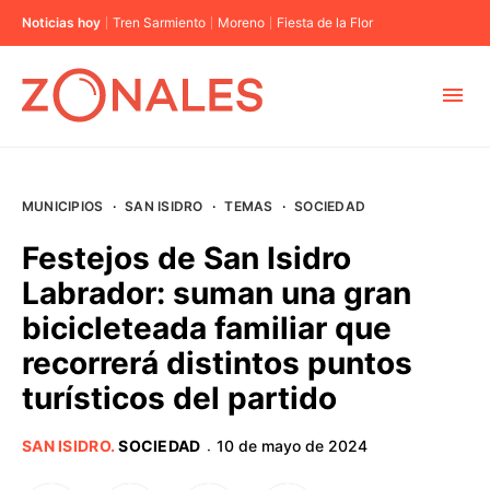
Noticias hoy
Tren Sarmiento
Moreno
Fiesta de la Flor
MUNICIPIOS
MUNICIPIOS
·
SAN ISIDRO
·
TEMAS
·
SOCIEDAD
CABA
Festejos de San Isidro
Labrador: suman una gran
BUENOS AIRES
bicicleteada familiar que
recorrerá distintos puntos
PROVINCIAS
turísticos del partido
ELECCIONES 2023
SAN ISIDRO
.
SOCIEDAD
10 de mayo de 2024
·