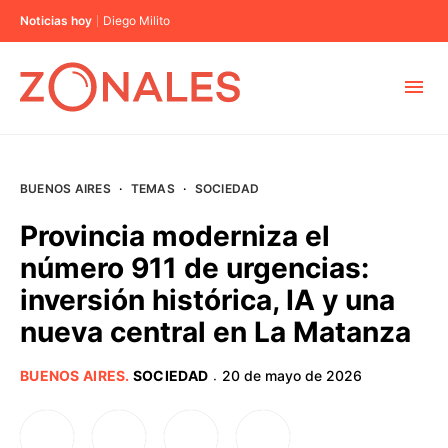
Noticias hoy
Diego Milito
MUNICIPIOS
BUENOS AIRES
·
TEMAS
·
SOCIEDAD
CABA
Provincia moderniza el
número 911 de urgencias:
BUENOS AIRES
inversión histórica, IA y una
nueva central en La Matanza
PROVINCIAS
BUENOS AIRES
.
SOCIEDAD
20 de mayo de 2026
·
ELECCIONES 2023