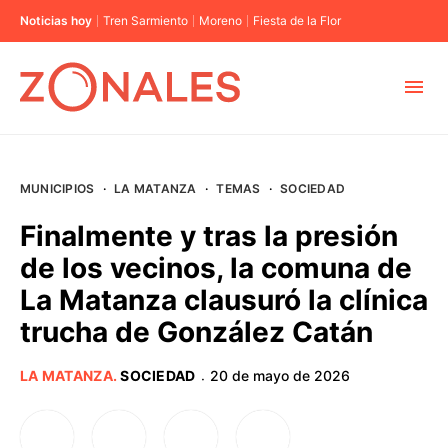
Noticias hoy
Tren Sarmiento
Moreno
Fiesta de la Flor
MUNICIPIOS
MUNICIPIOS
·
LA MATANZA
·
TEMAS
·
SOCIEDAD
CABA
Finalmente y tras la presión
de los vecinos, la comuna de
BUENOS AIRES
La Matanza clausuró la clínica
trucha de González Catán
PROVINCIAS
LA MATANZA
.
SOCIEDAD
20 de mayo de 2026
·
ELECCIONES 2023