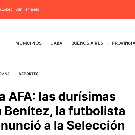
e López
San Fernando
MUNICIPIOS
CABA
BUENOS AIRES
PROVINCI
EMAS
·
DEPORTES
a AFA: las durísimas
 Benítez, la futbolista
nunció a la Selección