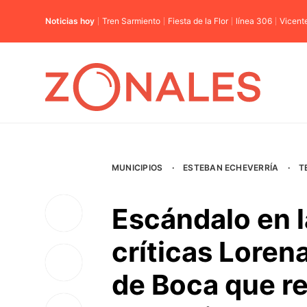
Noticias hoy
Tren Sarmiento
Fiesta de la Flor
línea 306
Vicent
MUNICIPIOS
·
ESTEBAN ECHEVERRÍA
·
T
Escándalo en l
críticas Lorena
de Boca que re