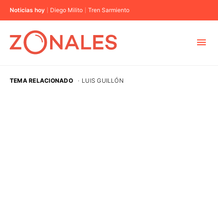
Noticias hoy
Diego Milito
Tren Sarmiento
MUNICIPIOS
TEMA RELACIONADO
·
LUIS GUILLÓN
CABA
BUENOS AIRES
PROVINCIAS
ELECCIONES 2023