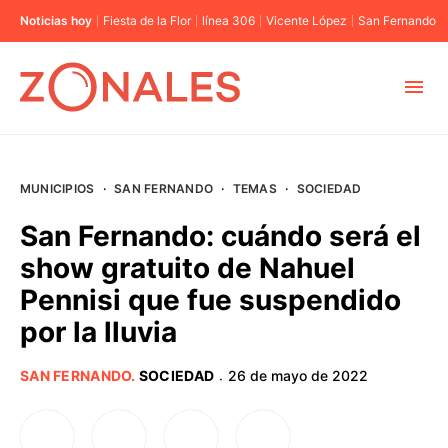
Noticias hoy
Fiesta de la Flor
línea 306
Vicente López
San Fernando
MUNICIPIOS
MUNICIPIOS
·
SAN FERNANDO
·
TEMAS
·
SOCIEDAD
CABA
San Fernando: cuándo será el
show gratuito de Nahuel
BUENOS AIRES
Pennisi que fue suspendido
por la lluvia
PROVINCIAS
SAN FERNANDO
.
SOCIEDAD
26 de mayo de 2022
·
ELECCIONES 2023