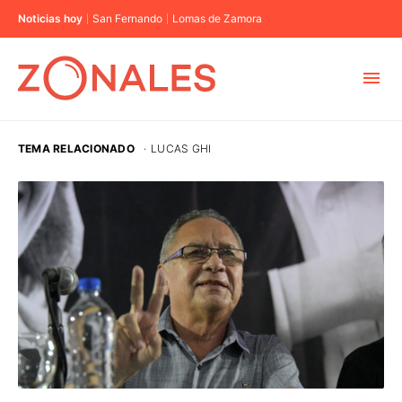
Noticias hoy
San Fernando
Lomas de Zamora
MUNICIPIOS
TEMA RELACIONADO
·
LUCAS GHI
CABA
BUENOS AIRES
PROVINCIAS
ELECCIONES 2023