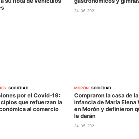
a su flota de vehículos
gastronómicos y gimna
es
24. 06. 2021
RES
.
SOCIEDAD
MORÓN
.
SOCIEDAD
iones por el Covid-19:
Compraron la casa de la
cipios que refuerzan la
infancia de María Elena
conómica al comercio
en Morón y definieron 
le darán
24. 05. 2021