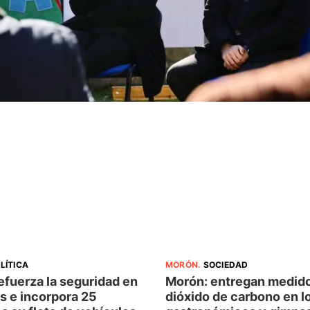
LÍTICA
MORÓN
.
SOCIEDAD
efuerza la seguridad en
Morón: entregan medid
es e incorpora 25
dióxido de carbono en l