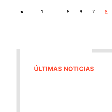
<
1
…
5
6
7
8
ÚLTIMAS NOTICIAS