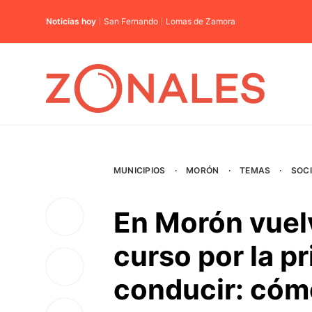
Noticias hoy
San Fernando
Lomas de Zamora
MUNICIPIOS
·
MORÓN
·
TEMAS
·
SOC
En Morón vuelv
curso por la p
conducir: cómo