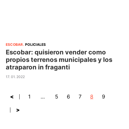
ESCOBAR
.
POLICIALES
Escobar: quisieron vender como
propios terrenos municipales y los
atraparon in fraganti
17. 01. 2022
<
1
…
5
6
7
8
9
>