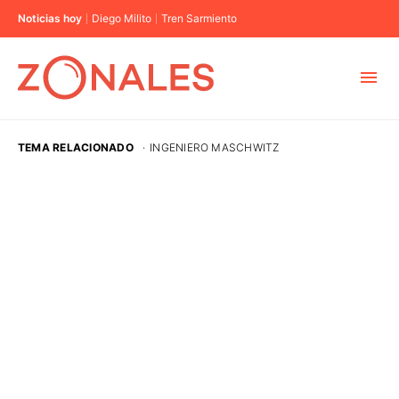
Noticias hoy
Diego Milito
Tren Sarmiento
MUNICIPIOS
TEMA RELACIONADO
·
INGENIERO MASCHWITZ
CABA
BUENOS AIRES
PROVINCIAS
ELECCIONES 2023