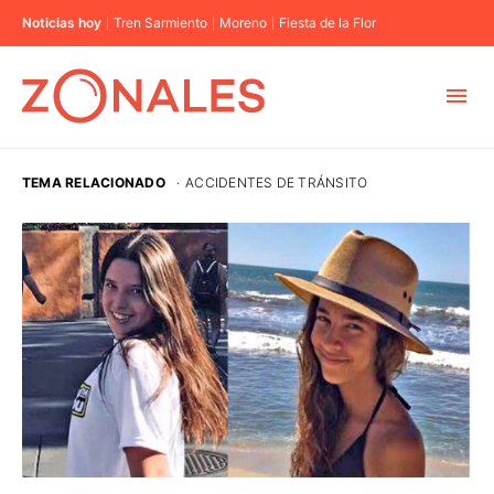
Noticias hoy
Tren Sarmiento
Moreno
Fiesta de la Flor
MUNICIPIOS
TEMA RELACIONADO
·
ACCIDENTES DE TRÁNSITO
CABA
BUENOS AIRES
PROVINCIAS
ELECCIONES 2023