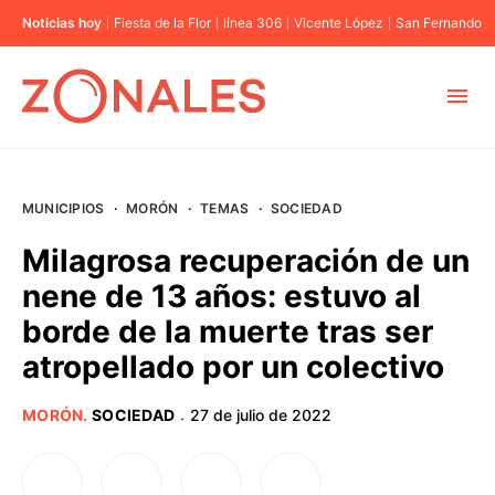
Noticias hoy
Fiesta de la Flor
línea 306
Vicente López
San Fernando
MUNICIPIOS
MUNICIPIOS
·
MORÓN
·
TEMAS
·
SOCIEDAD
CABA
Milagrosa recuperación de un
nene de 13 años: estuvo al
BUENOS AIRES
borde de la muerte tras ser
atropellado por un colectivo
PROVINCIAS
MORÓN
.
SOCIEDAD
27 de julio de 2022
·
ELECCIONES 2023