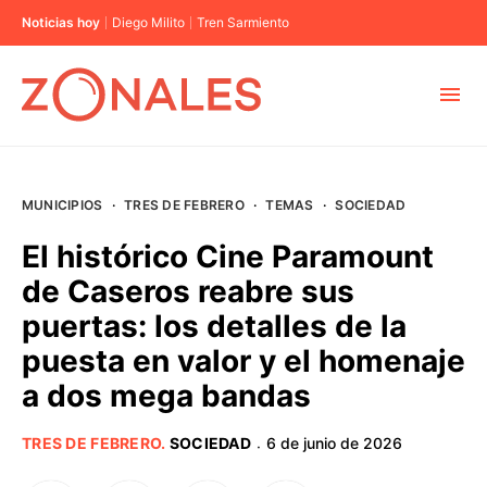
Noticias hoy
Diego Milito
Tren Sarmiento
MUNICIPIOS
MUNICIPIOS
·
TRES DE FEBRERO
·
TEMAS
·
SOCIEDAD
CABA
El histórico Cine Paramount
de Caseros reabre sus
BUENOS AIRES
puertas: los detalles de la
puesta en valor y el homenaje
PROVINCIAS
a dos mega bandas
ELECCIONES 2023
TRES DE FEBRERO
.
SOCIEDAD
6 de junio de 2026
·