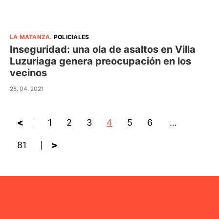
LA MATANZA
.
POLICIALES
Inseguridad: una ola de asaltos en Villa
Luzuriaga genera preocupación en los
vecinos
28. 04. 2021
<
1
2
3
4
5
6
…
81
>