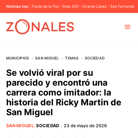
Noticias hoy
Fiesta de la Flor
línea 306
Vicente López
San Fernando
MUNICIPIOS
MUNICIPIOS
·
SAN MIGUEL
·
TEMAS
·
SOCIEDAD
CABA
Se volvió viral por su
parecido y encontró una
BUENOS AIRES
carrera como imitador: la
historia del Ricky Martin de
PROVINCIAS
San Miguel
ELECCIONES 2023
SAN MIGUEL
.
SOCIEDAD
23 de mayo de 2026
·